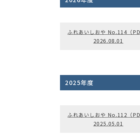
ふれあいしおや No.114（P
2026.08.01
2025年度
ふれあいしおや No.112（P
2025.05.01