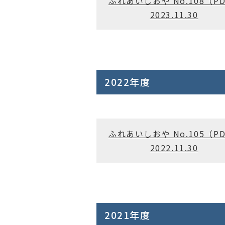
ふれあいしおや No.108（P
2023.11.30
2022年度
ふれあいしおや No.105（P
2022.11.30
2021年度