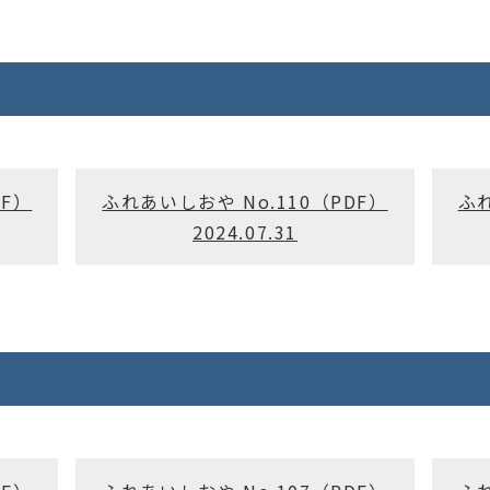
DF）
ふれあいしおや No.110（PDF）
ふれ
2024.07.31