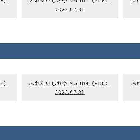
DF）
ふれあいしおや No.107（PDF）
ふれ
2023.07.31
DF）
ふれあいしおや No.104（PDF）
ふれ
2022.07.31